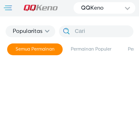
QQKeno
Popularitas
Semua Permainan
Permainan Populer
Perm