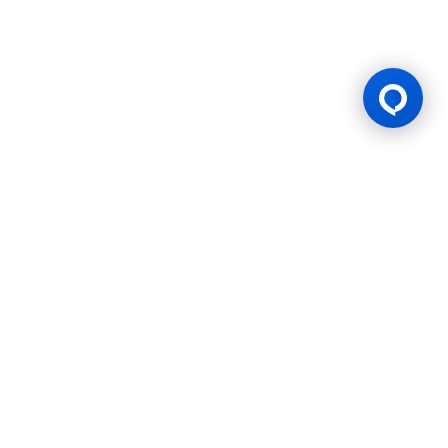
Lesen Permainan
BK8 dioperasikan oleh Mettlemind Tech Ltd., dengan nomor
registrasi: 15779, dan alamat terdaftar di Hamchako,
Mutsamudu, Pulau Otonom Anjouan, Uni Komoro. BK8
berlisensi dan teregulasi oleh Pemerintah Pulau Otonom