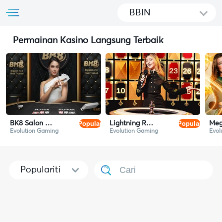
BBIN
Permainan Kasino Langsung Terbaik
Popular
Popular
BK8 Salon Prive Baccarat
Lightning Roulette
Meg
Evolution Gaming
Evolution Gaming
Evol
Populariti