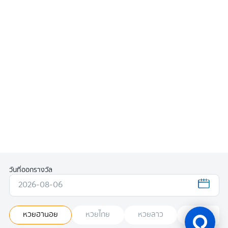
วันที่ออกรางวัล
2026-08-06
หวยฮานอย
หวยไทย
หวยลาว
หวยหุ้น