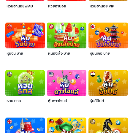
หวยฮานอยพิเศษ
หวยฮานอย
หวยฮานอย VIP
หุ้นจีน บ่าย
หุ้นฮั่งเส็ง บ่าย
หุ้นนิเคอิ บ่าย
หวย ธกส
หุ้นดาวโจนส์
หุ้นอียิปต์