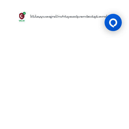
ได้รับใบอนุญาตและอยู่ภายใต้การกำกับดูแลของรัฐบาลเกาะอิสระอันจูอัน สหภาพโคโมโรส
ใบอนุญาตเกม
BK8 ดำเนินการโดยบริษัท Mettlemind Tech Ltd. หมายเลขจดทะเบียน
15779 ที่อยู่จดทะเบียน: ฮัมชาโก, เมืองมูตซามูดู, เกาะอองฌวน , สหภาพคอ
โมโรส BK8ได้รับใบอนุญาตและอยู่ภายใต้การกำกับดูแลโดยรัฐบาลเกาะอองฌ
วน สหภาพคอโมโรส ภายใต้ใบอนุญาตเลขที่ ALSI-202504032-FI2 BK8
ปฏิบัติตามข้อกำหนดและกฎระเบียบทางกฎหมายอย่างเคร่งครัด และได้รับ
อนุญาตให้ดำเนินกิจกรรมการเดิมพันทุกประเภทอย่างถูกต้องตามกฎหมาย