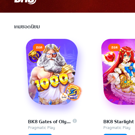
เกมยอดนิยม
ฮอต
ฮอต
BK8 Gates of Olympus 1000
Pragmatic Play
Pragmatic Play