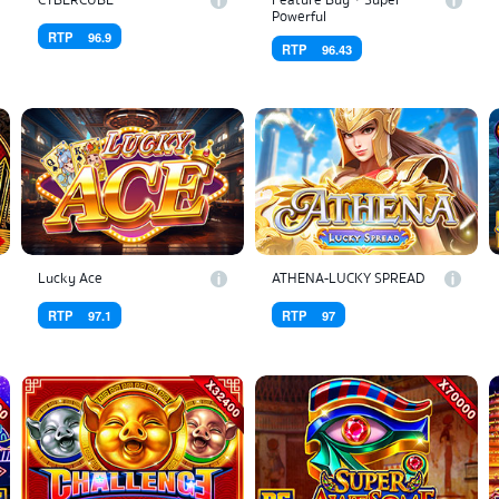
Powerful
RTP
96.9
RTP
96.43
ATHENA-LUCKY SPREAD
Lucky Ace
RTP
97
RTP
97.1