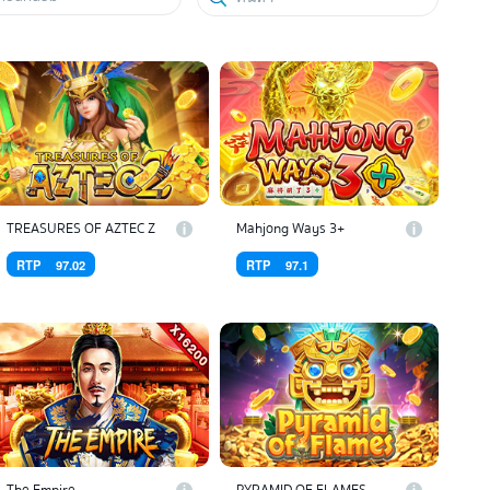
TREASURES OF AZTEC Z
Mahjong Ways 3+
RTP
97.02
RTP
97.1
The Empire
PYRAMID OF FLAMES