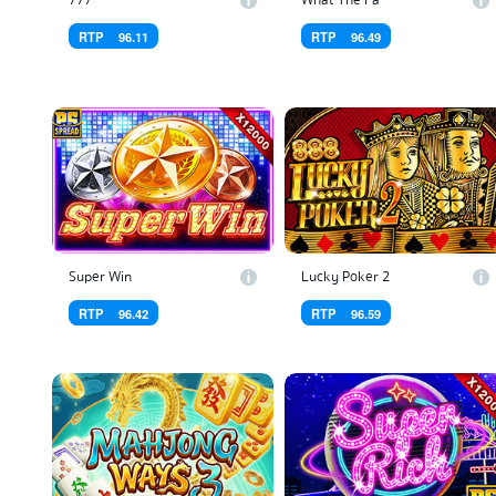
RTP
96.11
RTP
96.49
Super Win
Lucky Poker 2
RTP
96.42
RTP
96.59