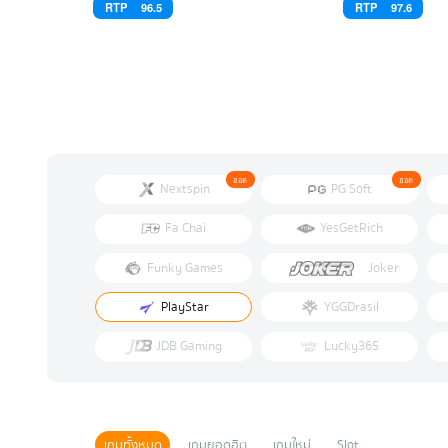
RTP
96.5
RTP
97.6
ฮอต
ฮอต
Nextspin
PG Soft
Fa Chai
YesGetRich
Funky Games
Joker
PlayStar
YGGDrasil
JDB Gaming
Lucky365
เกมทั้งหมด
เกมยอดฮิต
เกมใหม่
slot