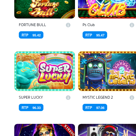
FORTUNE BULL
Ps Club
RTP
95.42
RTP
95.47
SUPER LUCKY
MYSTIC LEGEND 2
RTP
96.33
RTP
97.06