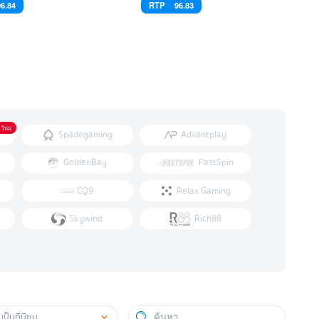
96.84
RTP
96.83
ใหม่
Spadegaming
Advantplay
GoldenBay
FastSpin
CQ9
Relax Gaming
Skywind
Rich88
เป็นที่นิยม