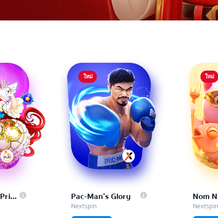
ใหม่
ใหม่
BK8 Starlight Princess
Pac-Man's Glory
Nom N
Nextspin
Nextspi