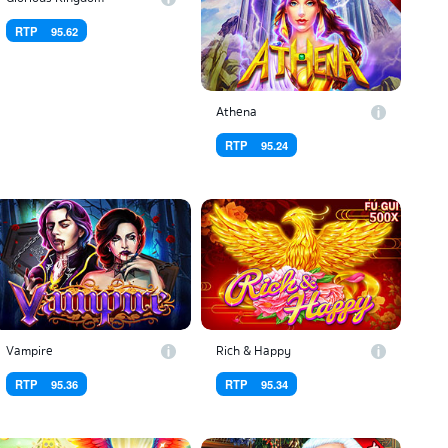
Glorious Kingdom
Athena
RTP
95.62
RTP
95.24
Vampire
Rich & Happy
RTP
95.36
RTP
95.34