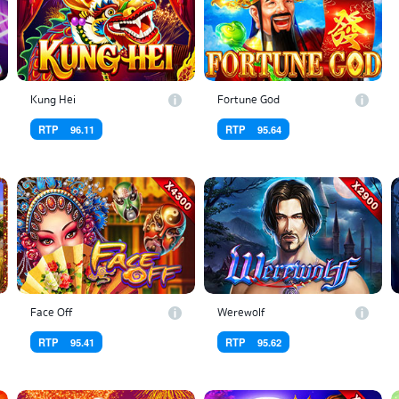
Kung Hei
Fortune God
RTP
96.11
RTP
95.64
Face Off
Werewolf
RTP
95.41
RTP
95.62