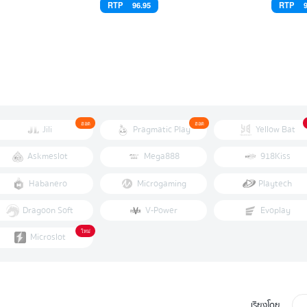
RTP
96.95
RTP
ฮอต
ฮอต
Jili
Pragmatic Play
Yellow Bat
Askmeslot
Mega888
918Kiss
Habanero
Microgaming
Playtech
Dragoon Soft
V-Power
Evoplay
ใหม่
Microslot
เรียงโดย