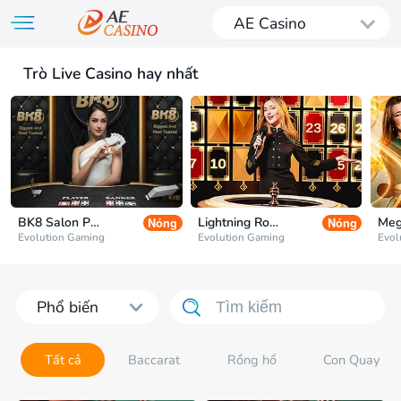
AE Casino
Trò Live Casino hay nhất
BK8 Salon Prive Baccarat
Lightning Roulette
Meg
Nóng
Nóng
Evolution Gaming
Evolution Gaming
Evol
Phổ biến
Tất cả
Baccarat
Rồng hổ
Con Quay