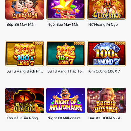
Búp Bê May Mắn
Ngôi Sao May Mắn
Nữ Hoàng Ai Cập
Sư Tử Vàng Bách Phúc
Sư Tử Vàng Thập Toàn
Kim Cương 100X 7
Kho Báu Của Rồng
Night Of Millionaire
Barista BONANZA