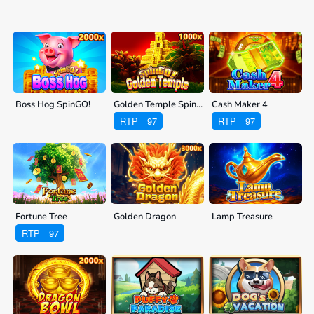
Boss Hog SpinGO!
Golden Temple SpinGO!
Cash Maker 4
RTP
97
RTP
97
Fortune Tree
Golden Dragon
Lamp Treasure
RTP
97