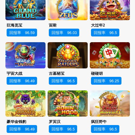
巨海觅宝
宙斯
大过年2
回报率
96.59
回报率
96.03
回报率
96.5
宇宙大战
古墓秘宝
碰碰胡
回报率
96.49
回报率
96.5
回报率
96.25
豪华金钱豹
罗宾汉
疯狂野牛
回报率
96.49
回报率
96.5
回报率
96.5