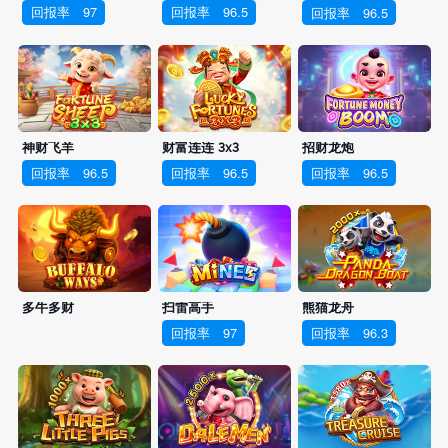
回报率
97
回报率
96.5
回报率
96.5
神财飞羊
财富连连 3x3
招财龙炮
回报率
96.5
回报率
96.5
回报率
96.5
多牛多财
扫雷高手
熊猫龙舟
回报率
97
回报率
96.3