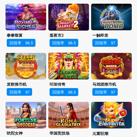
拳拳致富
一触即发
逛夜市2
回报率
96.5
回报率
97
回报率
96.5
发财推币机
马戏团推币机
印加传奇
回报率
97
回报率
97
回报率
96.5
吠陀女神
帝国竞技场
元素狂潮