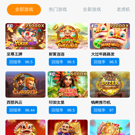
全部游戏
热门游戏
全新游戏
老虎机
至尊王牌
财富连连
大过年路路发
回报率
96.5
回报率
96.5
回报率
96.5
西部风云
印加女皇
钱树推币机
回报率
96.44
回报率
96.5
回报率
97